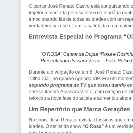
O cantor José Renato Castro está conquistando o
trajetória marcada pelo sucesso da lendária dup
emocionando fãs de todas as idades com um reper
verdadeiro sucesso, com casa lotada e uma atmosf
Entrevista Especial no Programa “Ol
“O ROSA” Cantor da Dupla “Rosa e Rosinha
Presentadora Jussara Vieira – Foto: Palco C
Durante a divulgação da turnê, José Renato Cas
“Olha Ela”, no quadro Agenda VIP. Foi um mome
segundo programa de TV que estou dando entr
apresentadora Ajussara Vieira, com direção de Gh
reforçou a nova fase do artista e aumentou ainda
Um Repertório que Marca Gerações
No show, José Renato revisita clássicos que em
idades. O setlist do show
“O Rosa”
é um verdadei
pop, brega e pagode.