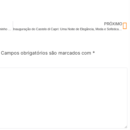
PRÓXIMO
Rita Giacomassa: De um Sonho na Passarela ao Miss Brasil e o Caminho para o Internacional
Inauguração do Castelo di Capri: Uma Noite de Elegância, Moda e Sofisticação
Campos obrigatórios são marcados com
*