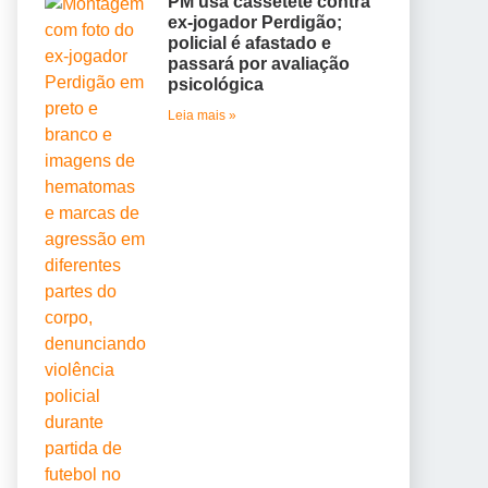
PM usa cassetete contra
ex-jogador Perdigão;
policial é afastado e
passará por avaliação
psicológica
Leia mais »