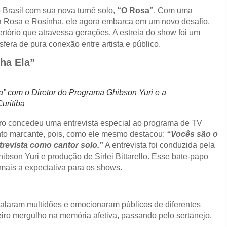
 Brasil com sua nova turnê solo,
“O Rosa”
. Com uma
la Rosa e Rosinha, ele agora embarca em um novo desafio,
tório que atravessa gerações. A estreia do show foi um
era de pura conexão entre artista e público.
ha Ela”
” com o Diretor do Programa Ghibson Yuri e a
uritiba
tro concedeu uma entrevista especial ao programa de TV
nto marcante, pois, como ele mesmo destacou:
“Vocês são o
evista como cantor solo.”
A entrevista foi conduzida pela
ibson Yuri e produção de Sirlei Bittarello. Esse bate-papo
 mais a expectativa para os shows.
balaram multidões e emocionaram públicos de diferentes
ro mergulho na memória afetiva, passando pelo sertanejo,