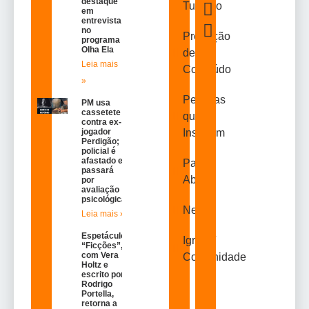
destaque
Turismo
em
entrevista
no
Produção
programa
Olha Ela
de
Leia mais
Conteúdo
»
Pessoas
PM usa
cassetete
que
contra ex-
jogador
Inspiram
Perdigão;
policial é
afastado e
Papo
passará
Aberto
por
avaliação
psicológica
News
Leia mais »
Espetáculo
Igreja /
“Ficções”,
com Vera
Comunidade
Holtz e
escrito por
Rodrigo
Portella,
retorna a