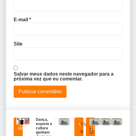
E-mail
*
Site
Salvar meus dados neste navegador para a
próxima vez que eu comentar.
Dança,
Viagens
NOTICIAS
esporte e
CATEGORIAS
REDES
RELACIONADAS
cultura
SOCIAIS
e
ganham