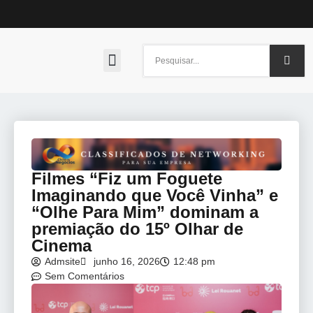
Nossa História
Filmes “Fiz um Foguete
Imaginando que Você Vinha” e
“Olhe Para Mim” dominam a
premiação do 15º Olhar de
Cinema
Admsite
junho 16, 2026
12:48 pm
Sem Comentários