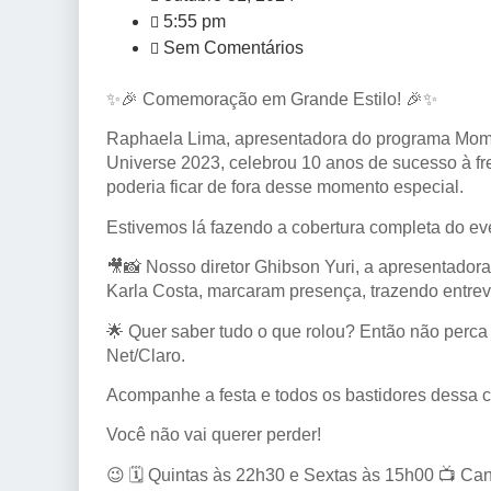
5:55 pm
Sem Comentários
✨🎉 Comemoração em Grande Estilo! 🎉✨
Raphaela Lima, apresentadora do programa Mome
Universe 2023, celebrou 10 anos de sucesso à fr
poderia ficar de fora desse momento especial.
Estivemos lá fazendo a cobertura completa do ev
🎥📸 Nosso diretor Ghibson Yuri, a apresentadora S
Karla Costa, marcaram presença, trazendo entrevi
🌟 Quer saber tudo o que rolou? Então não perca
Net/Claro.
Acompanhe a festa e todos os bastidores dessa 
Você não vai querer perder!
😉 🗓️ Quintas às 22h30 e Sextas às 15h00 📺 Can