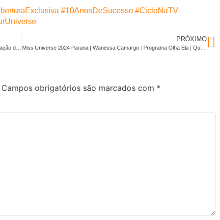
berturaExclusiva
#10AnosDeSucesso
#CicloNaTV
rUniverse
PRÓXIMO
Programa Olha Ela | Quadro Ciclo na TV | Transformação e Restauração de Vidas | Andreia Taiss
Miss Universe 2024 Parana | Wanessa Camargo | Programa Olha Ela | Quadro Ciclo na TV
Campos obrigatórios são marcados com
*