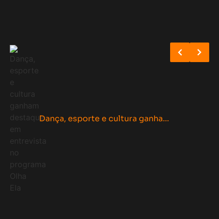
PM usa cassetete
Espetáculo “Ficções”, com Vera Holtz e escrito por Rodrigo Portella, retorna a Curitiba após grande sucesso pelo Brasil