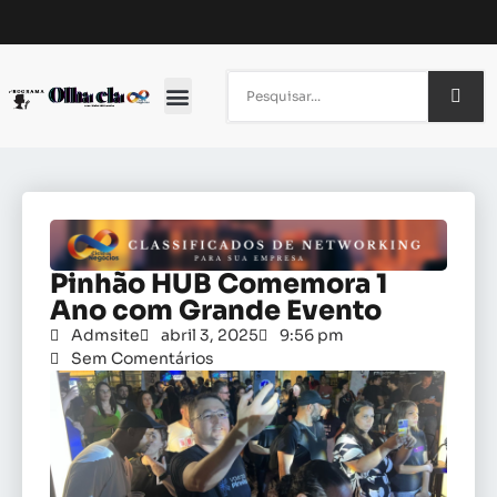
Nossa História
Pinhão HUB Comemora 1
Ano com Grande Evento
Admsite
abril 3, 2025
9:56 pm
Sem Comentários