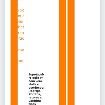
Espetáculo
“Ficções”,
com Vera
Holtz e
escrito por
Rodrigo
Portella,
retorna a
Curitiba
após