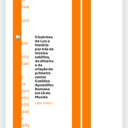
Cicatrizes
de Luz: a
história
por trás da
música
católica,
da oliveira
e da
criação do
primeiro
cantor
Católico
Apostólico
Romano
em IA do
Mundo
Leia mais »