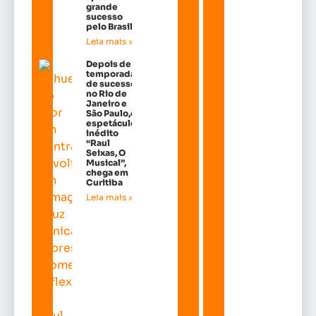
grande
sucesso
pelo Brasil
Leia mais »
Depois de
temporadas
de sucesso
no Rio de
Janeiro e
São Paulo,o
espetáculo
inédito
“Raul
Seixas, O
Musical”,
chega em
Curitiba
Leia mais »