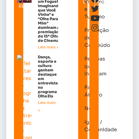
Viagens
NOTICIAS
um Foguete
CATEGORIAS
REDES
RELACIONADAS
Imaginando
SOCIAIS
e
que Você
Vinha” e
Turismo
“Olhe Para
Mim”
dominam a
Produção
premiação
do 15º Olhar
de
de Cinema
Conteúdo
Leia mais »
Dança,
Pessoas
esporte e
que
cultura
ganham
Inspiram
destaque
em
entrevista
Papo
no
programa
Aberto
Olha Ela
Leia mais
News
»
Igreja /
Comunidade