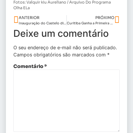
Fotos: Valquir kiu Aureliano / Arquivo Do Programa
Olha ELa
ANTERIOR
PRÓXIMO
Inauguração do Castelo di Capri: Uma Noite de Elegância, Moda e Sofisticação
Curitiba Ganha a Primeira Roda de Funk Oficial com Projeto Inédito: Four 1 One!
Deixe um comentário
O seu endereço de e-mail não será publicado.
Campos obrigatórios são marcados com
*
Comentário
*