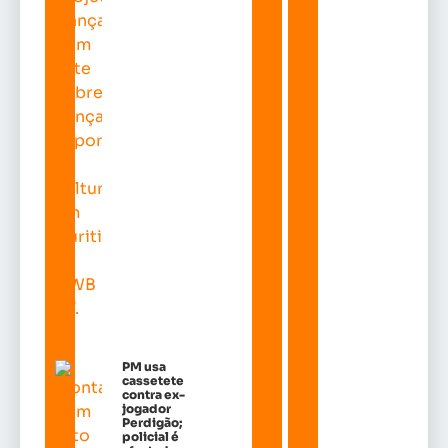
PM usa
cassetete
contra ex-
jogador
Perdigão;
policial é