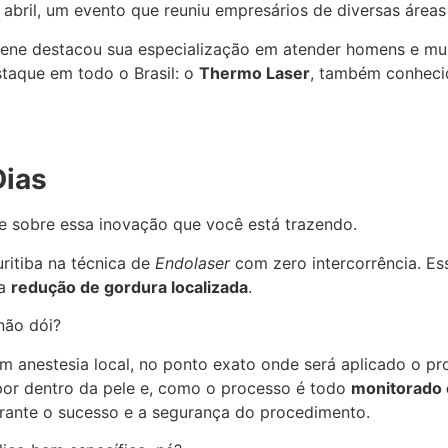
 de abril, um evento que reuniu empresários de diversas ár
ene destacou sua especialização em atender homens e mul
taque em todo o Brasil: o
Thermo Laser
, também conhec
Dias
e sobre essa inovação que você está trazendo.
ritiba na técnica de
Endolaser
com zero intercorrência. E
na
redução de gordura localizada
.
não dói?
com anestesia local, no ponto exato onde será aplicado 
 por dentro da pele e, como o processo é todo
monitorado 
arante o sucesso e a segurança do procedimento.