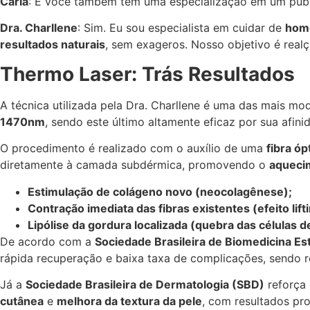
Carla
: E você também tem uma especialização em um públ
Dra. Charllene
: Sim. Eu sou especialista em cuidar de
home
resultados naturais
, sem exageros. Nosso objetivo é realç
Thermo Laser: Trás Resultados
A técnica utilizada pela Dra. Charllene é uma das mais m
1470nm
, sendo este último altamente eficaz por sua afi
O procedimento é realizado com o auxílio de uma
fibra óp
diretamente à camada subdérmica, promovendo o
aqueci
Estimulação de colágeno novo (neocolagênese);
Contração imediata das fibras existentes (efeito lifti
Lipólise da gordura localizada (quebra das células d
De acordo com a
Sociedade Brasileira de Biomedicina E
rápida recuperação e baixa taxa de complicações, sendo 
Já a
Sociedade Brasileira de Dermatologia (SBD)
reforça
cutânea
e
melhora da textura da pele
, com resultados pr