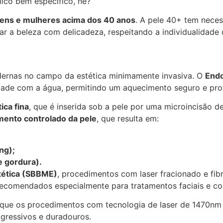
ico bem específico, né?
ns e mulheres acima dos 40 anos
. A pele 40+ tem neces
ar a beleza com delicadeza, respeitando a individualidade
odernas no campo da estética minimamente invasiva. O
Endo
nidade com a água, permitindo um aquecimento seguro e pro
tica fina
, que é inserida sob a pele por uma microincisão d
mento controlado da pele
, que resulta em:
ng);
e gordura).
stética (SBBME)
, procedimentos com laser fracionado e fib
recomendados especialmente para tratamentos faciais e co
 que os procedimentos com tecnologia de laser de 1470nm
ogressivos e duradouros.