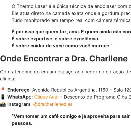
O Thermo Laser é a única técnica de endolaser com ze
Ele atua direto na camada exata onde a gordura prec
Tudo monitorado em tempo real com câmera térmica, 
É por isso que quem faz, ama. E quem ainda não con
É sobre expertise, é sobre excelência.
É sobre cuidar de você como você merece.
“
Onde Encontrar a Dra. Charllene
Com atendimento em um espaço acolhedor no coração de C
clínica:
📍
Endereço
: Avenida República Argentina, 1160 – Sala 12
📱
WhatsAp
p:
– Desconto do Programa Olha E
Clique Aqui
📸
Instagram
:
@dracharllenedias
“Vem tomar um café comigo e já aproveita para sair 
pessoas.