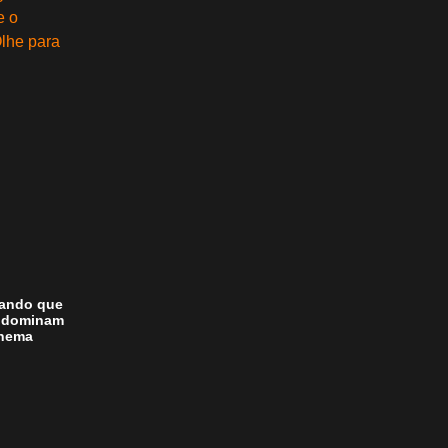
nando que
” dominam
inema