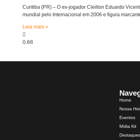
Curitiba (PR) – O ex-jogador Cleilton Eduardo Vicen
mundial pelo Internacional em 2006 e figura marcant
Leia mais »
Nave
Home
Nossa Hist
Eventos
Midia Kit
Destaque