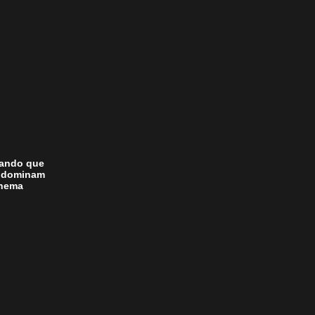
nando que
” dominam
inema