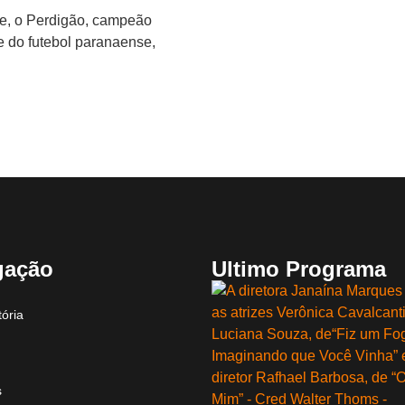
te, o Perdigão, campeão
e do futebol paranaense,
gação
Ultimo Programa
ória
s