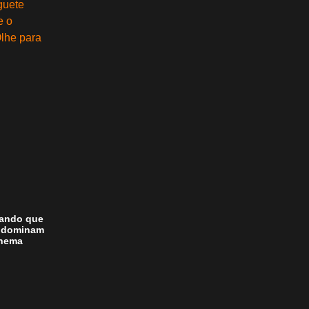
nando que
” dominam
inema