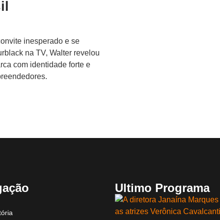
il
convite inesperado e se
rblack na TV, Walter revelou
rca com identidade forte e
mpreendedores.
gação
Ultimo Programa
ória